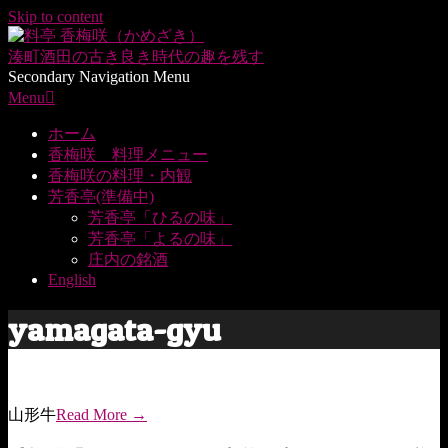
Skip to content
湊町酒田の
古き良き時代の趣を残す
Secondary Navigation Menu
Menu
ホーム
香梅咲 料理メニュー
香梅咲の料理・内観
芳香亭(準備中)
芳香亭「ひるの味」
芳香亭「よるの味」
庄内の銘酒
English
yamagata-gyu
山形牛
Read More →