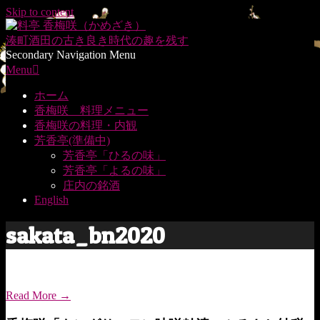
Skip to content
湊町酒田の
古き良き時代の趣を残す
Secondary Navigation Menu
Menu
ホーム
香梅咲 料理メニュー
香梅咲の料理・内観
芳香亭(準備中)
芳香亭「ひるの味」
芳香亭「よるの味」
庄内の銘酒
English
sakata_bn2020
Read More →