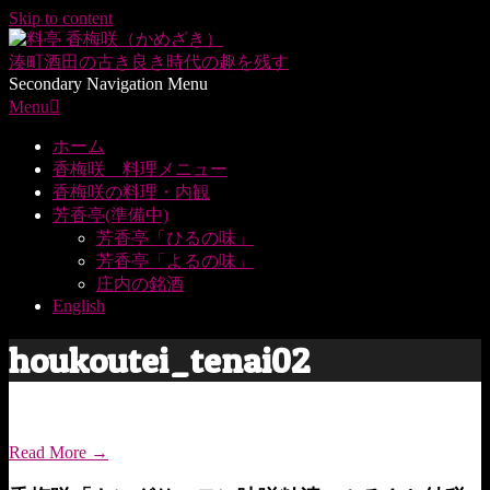
Skip to content
湊町酒田の
古き良き時代の趣を残す
Secondary Navigation Menu
Menu
ホーム
香梅咲 料理メニュー
香梅咲の料理・内観
芳香亭(準備中)
芳香亭「ひるの味」
芳香亭「よるの味」
庄内の銘酒
English
houkoutei_tenai02
Read More →