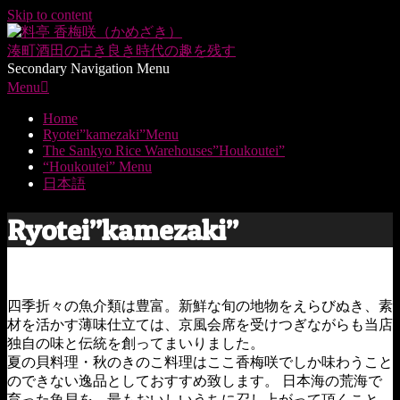
Skip to content
湊町酒田の
古き良き時代の趣を残す
Secondary Navigation Menu
Menu
Home
Ryotei”kamezaki”Menu
The Sankyo Rice Warehouses”Houkoutei”
“Houkoutei” Menu
日本語
Ryotei”kamezaki”
四季折々の魚介類は豊富。新鮮な旬の地物をえらびぬき、素
材を活かす薄味仕立ては、京風会席を受けつぎながらも当店
独自の味と伝統を創ってまいりました。
夏の貝料理・秋のきのこ料理はここ香梅咲でしか味わうこと
のできない逸品としておすすめ致します。 日本海の荒海で
育った魚貝を、最もおいしいうちに召し上がって頂くこと