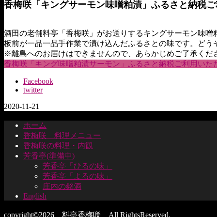
香梅咲「キングサーモン味噌粕漬」ふるさと納税ご
酒田の老舗料亭「香梅咲」がお送りするキングサーモン味噌
板前が一品一品手作業で漬け込んだふるさとの味です。どう
※離島へのお届けはできませんので、あらかじめご了承くだ
香梅咲「キング味噌粕漬サーモン」ふるさと納税ご利用いた
Facebook
twitter
2020-11-21
ホーム
香梅咲 料理メニュー
香梅咲の料理・内観
芳香亭(準備中)
芳香亭「ひるの味」
芳香亭「よるの味」
庄内の銘酒
English
copyright©2026 料亭香梅咲 All RightsReserved.