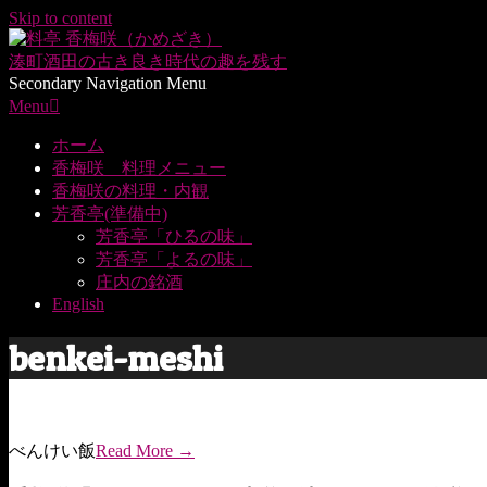
Skip to content
湊町酒田の
古き良き時代の趣を残す
Secondary Navigation Menu
Menu
ホーム
香梅咲 料理メニュー
香梅咲の料理・内観
芳香亭(準備中)
芳香亭「ひるの味」
芳香亭「よるの味」
庄内の銘酒
English
benkei-meshi
べんけい飯
Read More →