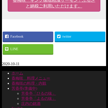
香梅咲「キング味噌粕漬サーモン」ふるさ
と納税ご利用いただけます。
Facebook
twitter
LINE
2020-10-11
ホーム
香梅咲 料理メニュー
香梅咲の料理・内観
芳香亭(準備中)
芳香亭「ひるの味」
芳香亭「よるの味」
庄内の銘酒