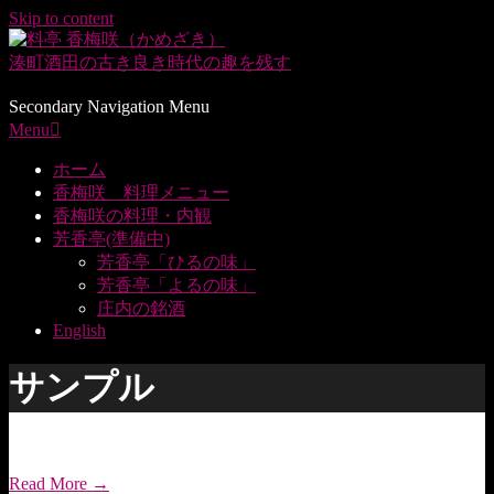
Skip to content
湊町酒田の
古き良き時代の趣を残す
Secondary Navigation Menu
Menu
ホーム
香梅咲 料理メニュー
香梅咲の料理・内観
芳香亭(準備中)
芳香亭「ひるの味」
芳香亭「よるの味」
庄内の銘酒
English
サンプル
Read More →